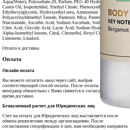
Aqua(Water), Polysorbate-20, Parfum, PEG 40 Hydrogenated
Castor Oil, Isopentyldiol, Triethyl Citrate, Phenoxyethanol (and)
Ethylhexylglycerin, Hydroxyethyl urea, Ammonium
Polyacryloyldimethyl Taurate, Pantenol, Mica, Pantenyl Ethyl Ether,
Niacinamide, Ascorbic Acid, Sodium Ascorbate, Sodium Salicylate,
Citric Acid, Glycolic Acid, Lactic Acid, Sodium Hyaluronate,
Alpha-Isomethyl lonone, Citral, Citronellol, Hexyl Cinnamal,
Limonene, Linalool.
Оплата и доставка
Оплата
Онлайн оплата
Вы можете оплатить заказ через сайт, выбрав
соответствующий способ оплаты. После оплаты товара, наш
менеджер обязательно с Вами свяжется и согласует дату и
время доставки.
Безналичный расчет для Юридических лиц
Счет на оплату для Юридических лиц выставляется после
обмена реквизитами между организациями. После
согласования спецификации и цен, вам необходимо направить