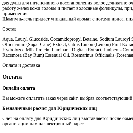
для душа для интенсивного восстановления волос деликатно о
работу желез кожи головы и питает волосяные фолликулы, прид
применения.
Шампунь-гель придаст уникальный аромат с нотами ириса, инж
Состав
Aqua, Lauryl Glucoside, Cocamidopropyl Betaine, Sodium Lauroyl S
Officinarum (Sugar Cane) Extract, Citrus Limon (Lemon) Fruit Extrac
Hydrolyzed Milk Protein, Laminaria Digitata Extract, Juniperus Co
Racemosa (Bay Rum) Essential Oil, Rosmarinus Officinalis (Rosemary
Оплата и доставка
Оплата
Онлайн оплата
Вы можете оплатить заказ через сайт, выбрав соответствующий 
Безналичный расчет для Юридических лиц
Счет на оплату для Юридических лиц выставляется после обме
организации нам на электронный адрес.