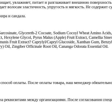
чищает, увлажняет, питает и разглаживает внешнюю поверхност
ает волосам эластичность, упругость и мягкость. Не содержит 
ира и сандала.
arcosinate, Glycereth-2 Cocoate, Sodium Cocoyl Wheat Amino Acids, 
t, Hexylene Glycol, Pyrus Malus (Apple) Fruit Extract, Camellia Sinen
mmunis Fruit Extract? Caprylyl/Capryl Glucoside, Xanthan Gum, Benzy
) Oil, Zingiber Officinale Root Oil, Cananga Odorata Essential Oil.
способ оплаты. После оплаты товара, наш менеджер обязательно 
на реквизитами между организациями. После согласования спец