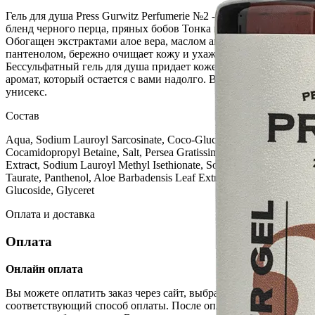
Гель для душа Press Gurwitz Perfumerie №2 - это удивительный
бленд черного перца, пряных бобов Тонка и пачули.
Обогащен экстрактами алое вера, маслом авокадо и
пантенолом, бережно очищает кожу и ухаживает за ней.
Бессульфатный гель для душа придает коже восхитительный
аромат, который остается с вами надолго. Все ароматы
унисекс.
Состав
Aqua, Sodium Lauroyl Sarcosinate, Coco-Glucoside,
Cocamidopropyl Betaine, Salt, Persea Gratissima (Avocado) Fruit
Extract, Sodium Lauroyl Methyl Isethionate, Sodium Methyl Oleoyl
Taurate, Panthenol, Aloe Barbadensis Leaf Extract, Lauryl
Glucoside, Glyceret
Оплата и доставка
Оплата
Онлайн оплата
Вы можете оплатить заказ через сайт, выбрав
соответствующий способ оплаты. После оплаты товара, наш