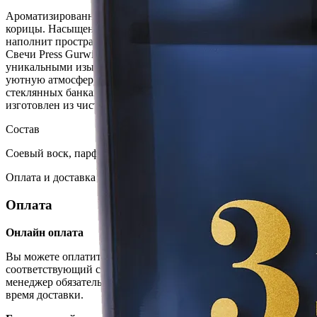
Ароматизированная свеча №3 с нотами табака, ванили и
корицы. Насыщенный и притягательный теплый бленд
наполнит пространство чувственным настроением.
Свечи Press Gurwitz Perfumerie наполнят ваше пространство
уникальными изысканными ароматами и создадут теплую
уютную атмосферу. Они представлены в солидных
стеклянных банках. На 100% состоят из соевого воска, фитиль
изготовлен из чистого хлопка. Свечи отливаются вручную.
Состав
Соевый воск, парфюмерная композиция
Оплата и доставка
Оплата
Онлайн оплата
Вы можете оплатить заказ через сайт, выбрав
соответствующий способ оплаты. После оплаты товара, наш
менеджер обязательно с Вами свяжется и согласует дату и
время доставки.