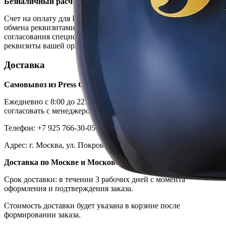
Безналичный расчет для Юридических лиц
Счет на оплату для Юридических лиц выставляется после
обмена реквизитами между организациями. После
согласования спецификации и цен, вам необходимо направить
реквизиты вашей организации нам на электронный адрес.
Доставка
Самовывоз из Press Concept
Ежедневно с 8:00 до 22:00, дату и время приезда необходимо
согласовать с менеджером.
Телефон: +7 925 766-30-05
Адрес: г. Москва, ул. Покровка, д.43, стр.8, пом.3
Доставка по Москве и Московской области
Срок доставки: в течении 3 рабочих дней с момента
оформления и подтверждения заказа.
Стоимость доставки будет указана в корзине после
формировании заказа.