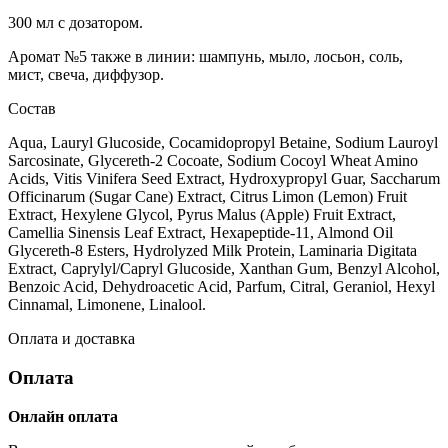
300 мл с дозатором.
Аромат №5 также в линии: шампунь, мыло, лосьон, соль,
мист, свеча, диффузор.
Состав
Aqua, Lauryl Glucoside, Cocamidopropyl Betaine, Sodium Lauroyl
Sarcosinate, Glycereth-2 Cocoate, Sodium Cocoyl Wheat Amino
Acids, Vitis Vinifera Seed Extract, Hydroxypropyl Guar, Saccharum
Officinarum (Sugar Cane) Extract, Citrus Limon (Lemon) Fruit
Extract, Hexylene Glycol, Pyrus Malus (Apple) Fruit Extract,
Camellia Sinensis Leaf Extract, Hexapeptide-11, Almond Oil
Glycereth-8 Esters, Hydrolyzed Milk Protein, Laminaria Digitata
Extract, Caprylyl/Capryl Glucoside, Xanthan Gum, Benzyl Alcohol,
Benzoic Acid, Dehydroacetic Acid, Parfum, Citral, Geraniol, Hexyl
Cinnamal, Limonene, Linalool.
Оплата и доставка
Оплата
Онлайн оплата