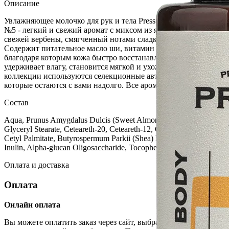
Описание
Увлажняющее молочко для рук и тела Press Gurwitz Perfumerie
№5 - легкий и свежий аромат с миксом из яркого имбиря и
свежей вербены, смягченный нотами сладкой ванили.
Содержит питательное масло ши, витамин Е и пантенол,
благодаря которым кожа быстро восстанавливается и
удерживает влагу, становится мягкой и ухоженной. В
коллекции используются селекционные авторские ароматы,
которые остаются с вами надолго. Все ароматы унисекс.
Состав
Aqua, Prunus Amygdalus Dulcis (Sweet Almond) Oil, Glycerin,
Glyceryl Stearate, Ceteareth-20, Ceteareth-12, Cetearyl Alcohol,
Cetyl Palmitate, Butyrospermum Parkii (Shea) Butter, Niacinamide,
Inulin, Alpha-glucan Oligosaccharide, Tocopheryl Acetate, Capryli
Оплата и доставка
Оплата
Онлайн оплата
Вы можете оплатить заказ через сайт, выбрав