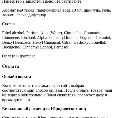
Нанесите на запястья и шею. Не растирайте.
Аромат №9 также: парфюмерная вода 10 мл, шампунь, гель,
лосьон, свеча, диффузор.
Состав
Ethyl alcohol, Pаrfum, Aqua(Water), Citronellol, Coumarin,
Limonene, Linalool. Alpha-Isomethyl Ionone, Eugenol, Geraniol,
Benzyl Benzoate, Hexyl Cinnamal, Citral, Hydroxycitronellal,
Isoeugenol, Cinnamyl alcohol, Farnesol
Оплата и доставка
Оплата
Онлайн оплата
Вы можете оплатить заказ через сайт, выбрав
соответствующий способ оплаты. После оплаты товара, наш
менеджер обязательно с Вами свяжется и согласует дату и
время доставки.
Безналичный расчет для Юридических лиц
Счет на оплату для Юридических лиц выставляется после