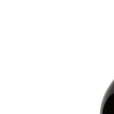
Добавить в избранное
Описание
Увлажняющее молочко для рук и тела Press Gurwitz Perfumerie
№ 4 - аромат, напоминающий морской бриз, с нотами соли,
свежего бергамота и сочного инжира с аккордом мускуса.
Содержит питательное масло ши, витамин Е и пантенол,
благодаря которым кожа быстро восстанавливается и
удерживает влагу, становится мягкой и
ухоженной. Идеальный продукт для рук и тела. Любимый
аромат остается на теле надолго.
Состав
Aqua, Prunus Amygdalus Dulcis (Sweet Almond) Oil, Glycerin,
Glyceryl Stearate, Ceteareth-20, Ceteareth-12, Cetearyl Alcohol,
Cetyl Palmitate, Butyrospermum Parkii (Shea) Butter, Niacinamide,
Inulin, Alpha-glucan Oligosaccharide, Tocopheryl Acetate,
Caprylic/Capric Triglyceride, Panthenol, Citrus Limon (Lemon)
Fruit Extract, Acrylates/C10-30 Alkyl Acrylate Crosspolymer,
Xanthan Gum, Pentaerythrityl Tetra-di-t-butyl
Hydroxyhydrocinnamate, Sodium Hydroxide, Benzyl Alcohol,
Benzoic Acid, Dehydroacetic Acid, Parfum, Eugenol, Linalool.
Оплата и доставка