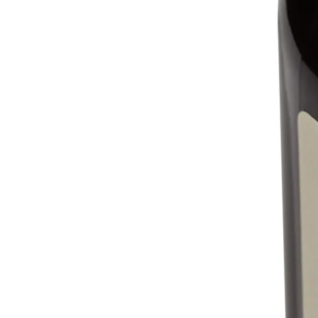
Оплата
Онлайн оплата
Вы можете оплатить заказ через сайт, выбрав
соответствующий способ оплаты. После оплаты товара, наш
менеджер обязательно с Вами свяжется и согласует дату и
время доставки.
Безналичный расчет для Юридических лиц
Счет на оплату для Юридических лиц выставляется после
обмена реквизитами между организациями. После
согласования спецификации и цен, вам необходимо направить
реквизиты вашей организации нам на электронный адрес.
Доставка
Самовывоз из Press Concept
Ежедневно с 8:00 до 22:00, дату и время приезда необходимо
согласовать с менеджером.
Телефон: +7 925 766-30-05