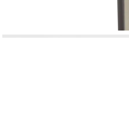
Увлажняющее молочко для рук и тела
№ 4 бергамот, инжир, мускус, 300 мл
цветочное
Ключевые ноты: бергамот, инжир, мускус
Весь аромат № 4: бергамот, инжир, мускус
В наличии
1 750 ₽
1
Добавить в корзину