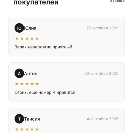
покупателей
отзыва
Юлия
Ю
25 октября 2025
★★★★★
Запах невероятно приятный
Антон
А
20 сентября 2025
★★★★★
Огонь, еще номер 4 нравится
Таисия
Т
14 сентября 2025
★★★★★