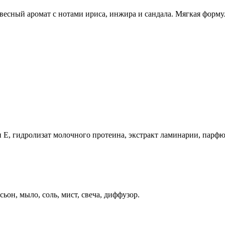
евесный аромат с нотами ириса, инжира и сандала. Мягкая форм
н Е, гидролизат молочного протеина, экстракт ламинарии, парф
ьон, мыло, соль, мист, свеча, диффузор.