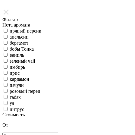
Фильтр
Нота аромата
пряный персик
апельсин
бергамот
бобы Тонка
ваниль
зеленый чай
имбирь
ирис
кардамон
пачули
розовый перец
табак
уд
цитрус
Стоимость
От