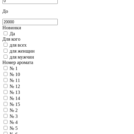
До
Новинки
Да
Для кого
для всех
для женщин
для мужчин
Номер аромата
№ 1
№ 10
№ 11
№ 12
№ 13
№ 14
№ 15
№ 2
№ 3
№ 4
№ 5