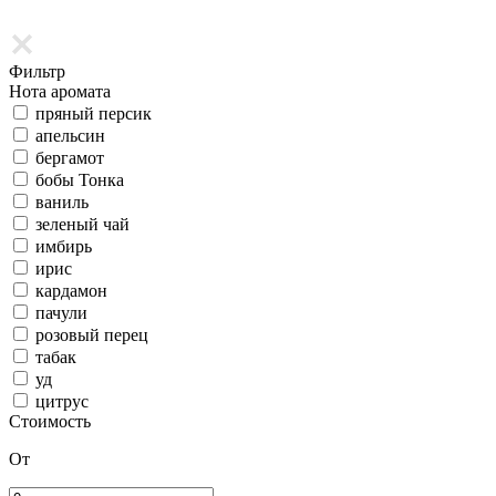
Фильтр
Нота аромата
пряный персик
апельсин
бергамот
бобы Тонка
ваниль
зеленый чай
имбирь
ирис
кардамон
пачули
розовый перец
табак
уд
цитрус
Стоимость
От