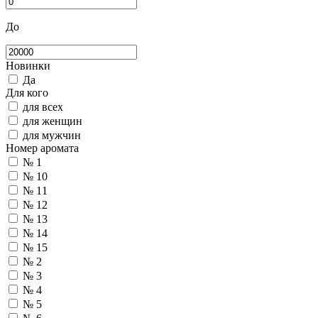
До
Новинки
Да
Для кого
для всех
для женщин
для мужчин
Номер аромата
№ 1
№ 10
№ 11
№ 12
№ 13
№ 14
№ 15
№ 2
№ 3
№ 4
№ 5